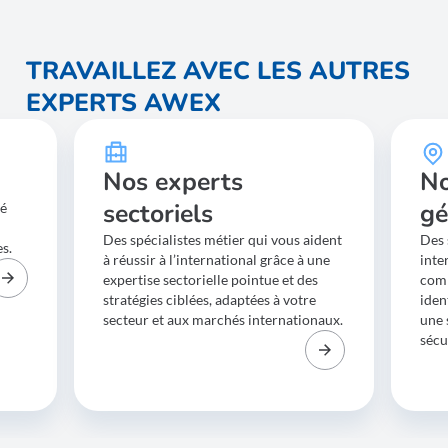
TRAVAILLEZ AVEC LES AUTRES
EXPERTS AWEX
Nos experts
No
sectoriels
gé
té
Des spécialistes métier qui vous aident
Des 
es.
à réussir à l’international grâce à une
inte
expertise sectorielle pointue et des
comp
stratégies ciblées, adaptées à votre
iden
secteur et aux marchés internationaux.
une 
sécu