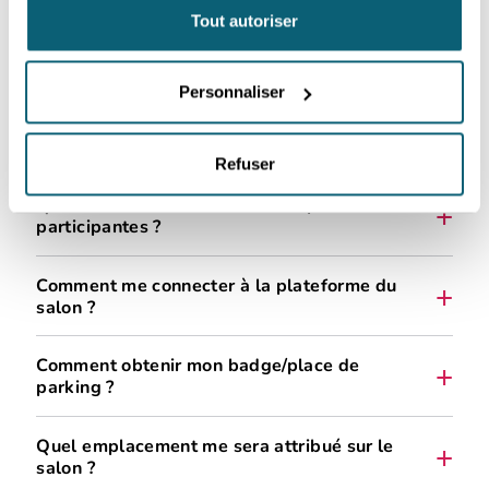
Tout autoriser
compte client AWEX
De combien de m² sont les stands de base
pour un salon ?
Personnaliser
Ai-je droit à une aide financière de l’AWEX
la page de l’action
pour ce salon ?
Refuser
nos aides à la prospection
Qui réalise les visuels des entreprises
participantes ?
formulaires de contact
Comment me connecter à la plateforme du
salon ?
Comment obtenir mon badge/place de
parking ?
Quel emplacement me sera attribué sur le
salon ?