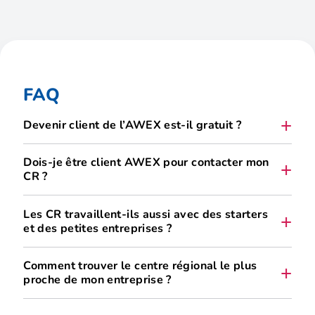
FAQ
Devenir client de l’AWEX est-il gratuit ?
Oui.
Dois-je être client AWEX pour contacter mon
CR ?
entreprises-clientes de l’AWEX est gratuit
Non. C’est même l’inverse.
Les CR travaillent-ils aussi avec des starters
et des petites entreprises ?
conditions générales d’accès et de collaboration
conditions particulières propres à certains
Oui.
Comment trouver le centre régional le plus
services ou actions.
proche de mon entreprise ?
Contacts