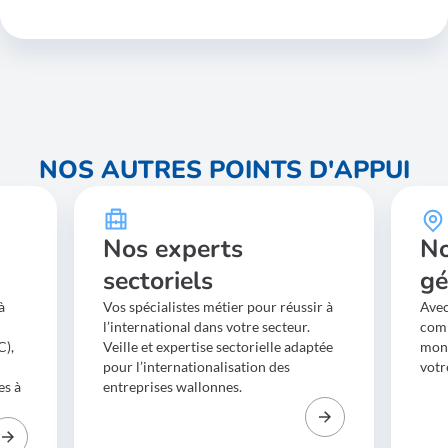
dispose d’un statut actif à la BCE,
ait son siège d’exploitation principal en Wallonie,
poursuive un projet d’internationalisation générant une
valeur ajoutée pour l’économie wallonne.
L’accès aux services et leur étendue dépendent notamment
du Diagnostic de Maturité à l’internationalisation, qui
permet d’adapter
l’accompagnement à la capacité réelle de l’entreprise.
NOS AUTRES POINTS D'APPUI
Nos experts
No
sectoriels
gé
à
Vos spécialistes métier pour réussir à
Avec
l’international dans votre secteur.
comm
C),
Veille et expertise sectorielle adaptée
mon
pour l’internationalisation des
votr
es à
entreprises wallonnes.