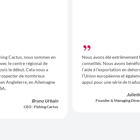
hing Cactus, nous sommes en
Nous avons été extrêmement 
vec le centre régional de
conseillés. Nous avons bénéfic
uis le début. Cela nous a
l’aide à l’exportation en dehor
prospecter de nombreux
l’Union européenne et égalem
en Angleterre, en Allemagne
appui pour une série de traduc
SA.
Juliet
Bruno Urbain
Founder & Managing Direc
CEO - Fishing Cactus