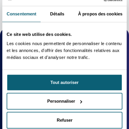
Consentement
Détails
À propos des cookies
Ce site web utilise des cookies.
Les cookies nous permettent de personnaliser le contenu
PASSEZ VOTRE DIAGNOSTIC
et les annonces, d'offrir des fonctionnalités relatives aux
DE MATURITÉ À
médias sociaux et d'analyser notre trafic.
L’EXPORTATION
Pas encore client ?
Contactez le centre régional le plus proche de votre siège
Tout autoriser
d’exploitation.
NOUS CONTACTER
Personnaliser
Déjà client ?
Connectez-vous à votre compte client pour introduire un
dossier de demande.
Refuser
SE CONNECTER