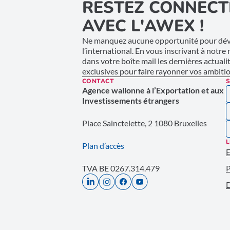
RESTEZ CONNECT
AVEC L'AWEX !
Ne manquez aucune opportunité pour déve
l’international. En vous inscrivant à notre
dans votre boîte mail les dernières actuali
exclusives pour faire rayonner vos ambition
CONTACT
S
Agence wallonne à l’Exportation et aux
Investissements étrangers
Place Sainctelette, 2 1080 Bruxelles
L
Plan d’accès
E
TVA BE 0267.314.479
P
D