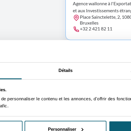
Agence wallonne à l'Exporta
et aux Investissements étran
Place Sainctelette, 2, 108
Bruxelles
+32 2 421 82 11
Détails
ies.
e personnaliser le contenu et les annonces, d'offrir des fonctio
afic.
AWEX
L’AWEX joue un rôle central dan
Personnaliser