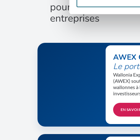
pour le succès des
entreprises
AWEX 
Le port
Wallonia Ex
(AWEX) souti
wallonnes à l
investisseur
EN SAVOI