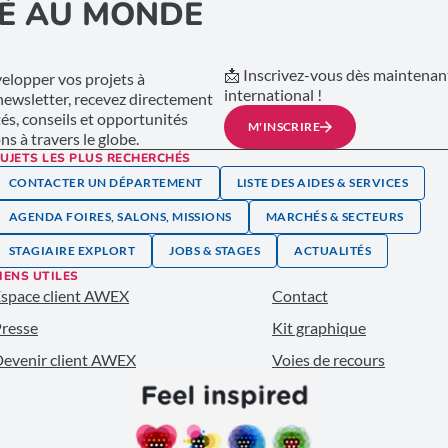
É AU MONDE
📩 Inscrivez-vous dès maintenant
lopper vos projets à
international !
 newsletter, recevez directement
tés, conseils et opportunités
M'INSCRIRE
s à travers le globe.
UJETS LES PLUS RECHERCHÉS
CONTACTER UN DÉPARTEMENT
LISTE DES AIDES & SERVICES
AGENDA FOIRES, SALONS, MISSIONS
MARCHÉS & SECTEURS
STAGIAIRE EXPLORT
JOBS & STAGES
ACTUALITÉS
IENS UTILES
space client AWEX
Contact
resse
Kit graphique
evenir client AWEX
Voies de recours