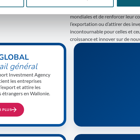
wallonnes. Grâce à son expertise,
sur mesure, l’AWEX permet aux e
mondiales et de renforcer leur com
l’exportation ou d’attirer des in
incontournable pour celles et ce
croissance et innover sur de no
GLOBAL
ail général
port Investment Agency
ent les entreprises
’export et attire les
s étrangers en Wallonie.
R PLUS