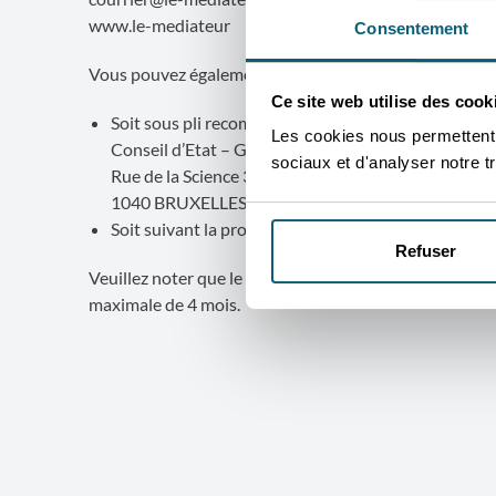
www.le-mediateur
Consentement
Vous pouvez également
introduire un recours
à l’enc
Ce site web utilise des cook
Soit sous pli recommandé :
Les cookies nous permettent d
Conseil d’Etat – Greffe de la section du contentieu
sociaux et d'analyser notre tr
Rue de la Science 33
1040 BRUXELLES
Soit suivant la procédure électronique (voir à cet e
Refuser
Veuillez noter que le dépôt d’une réclamation auprès 
maximale de 4 mois.