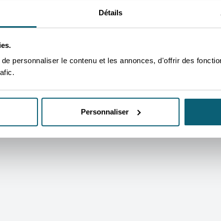
Détails
ontre de la décision auprès du Conseil d’Etat ( ce recours n’est pas 
ies.
e personnaliser le contenu et les annonces, d'offrir des fonctio
x administratif
afic.
ffet la rubrique « e-Procédure » sur
http://www.conseildetat.be/
Personnaliser
du Médiateur suspend le délai de recours au Conseil d’Etat pour u