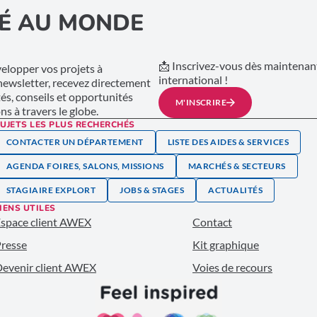
É AU MONDE
📩 Inscrivez-vous dès maintenant
lopper vos projets à
international !
 newsletter, recevez directement
tés, conseils et opportunités
M'INSCRIRE
s à travers le globe.
UJETS LES PLUS RECHERCHÉS
CONTACTER UN DÉPARTEMENT
LISTE DES AIDES & SERVICES
AGENDA FOIRES, SALONS, MISSIONS
MARCHÉS & SECTEURS
STAGIAIRE EXPLORT
JOBS & STAGES
ACTUALITÉS
IENS UTILES
space client AWEX
Contact
resse
Kit graphique
evenir client AWEX
Voies de recours