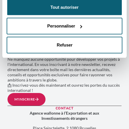
Tout autoriser
Personnaliser
NEWSLETTER
RESTEZ CONNECTÉ AU MONDE
Refuser
AVEC L'AWEX !
Ne manquez aucune opportunité pour développer vos projets à
l’international. En vous inscrivant à notre newsletter, recevez
directement dans votre boîte mail les dernières actualités,
conseils et opportunités exclusives pour faire rayonner vos
ambitions à travers le globe.
📩 Inscrivez-vous dès maintenant et ouvrez les portes du succès
international !
M'INSCRIRE
CONTACT
Agence wallonne à l’Exportation et aux
Investissements étrangers
Place Sainctelette, 2 1080 Bruxelles