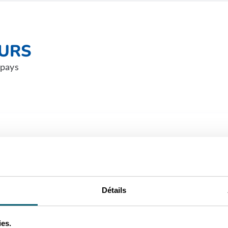
EURS
 pays
E
ication dans le pays
Détails
ies.