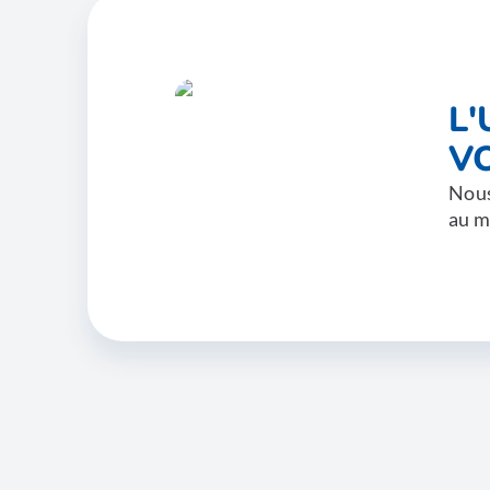
L
V
Nous
au m