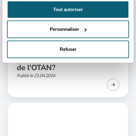
Tout autoriser
Personnaliser
ARTICLE
Défense et sécurité -
Refuser
comment devenir fournisseur
de l'OTAN?
Publié le 21.04.2026