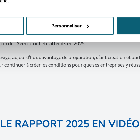
afic.
tratégique 2026–2029
, en fin d’année 2025, marque une étape impor
t d’évaluation et ancre, davantage, l’action de l’Agence dans une logi
Personnaliser
tion
de l’Agence ont été atteints en 2025.
 exige, aujourd’hui, davantage de préparation, d’anticipation et par
 continuer à créer les conditions pour que ses entreprises y réuss
LE RAPPORT 2025 EN VIDÉO