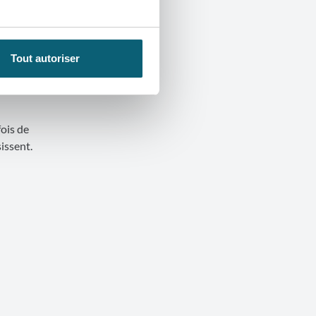
tante. Elle
que d’impact
Tout autoriser
fois de
issent.