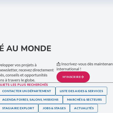
É AU MONDE
📩 Inscrivez-vous dès maintenant
lopper vos projets à
international !
 newsletter, recevez directement
tés, conseils et opportunités
M'INSCRIRE
s à travers le globe.
UJETS LES PLUS RECHERCHÉS
CONTACTER UN DÉPARTEMENT
LISTE DES AIDES & SERVICES
AGENDA FOIRES, SALONS, MISSIONS
MARCHÉS & SECTEURS
STAGIAIRE EXPLORT
JOBS & STAGES
ACTUALITÉS