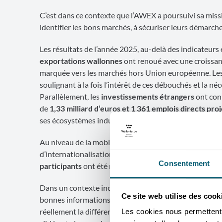
C’est dans ce contexte que l’AWEX a poursuivi sa missi
identifier les bons marchés, à sécuriser leurs démarches
Les résultats de l’année 2025, au-delà des indicateur
exportations wallonnes
ont renoué avec une croissa
marquée vers les marchés hors Union européenne. Les
soulignant à la fois l’intérêt de ces débouchés et la n
Parallèlement, les
investissements étrangers
ont con
de
1,33 milliard d’euros et 1 361 emplois directs pro
ses écosystèmes industriels et technologiques.
Au niveau de la mobilisation des talents, le
Programm
d’internationalisation des entreprises wallonnes, ainsi
Consentement
participants
ont été mobilisés, dont 1 285 stagiaire
Dans un contexte incertain, le rôle de l’AWEX est de r
Ce site web utilise des cook
bonnes informations. Simplifier ce qui peut l’être, éclai
réellement la différence. C’est dans cet esprit que l’
Les cookies nous permettent d