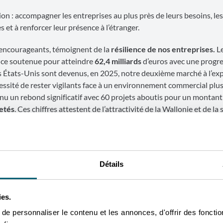
on : accompagner les entreprises au plus près de leurs besoins, les
 et à renforcer leur présence à l’étranger.
s encourageants, témoignent de la
résilience de nos entreprises.
L
nce soutenue pour atteindre
62,4 milliards
d’euros avec une progr
 États-Unis sont devenus, en 2025, notre deuxième marché à l’exp
écessité de rester vigilants face à un environnement commercial plus
nu un rebond significatif avec 60 projets aboutis pour un montan
jetés
. Ces chiffres attestent de l’attractivité de la Wallonie et de la 
e EXPLORT
de l’AWEX confirme pleinement son rôle de pilier de l
 que de vecteur d’insertion professionnelle durable. Au total,
1 30
Détails
s EXPLORT et 21 talents EXPLORT+.
ester utile, concrètement : être au bon endroit, au bon moment, ave
ies.
rer les choix, faciliter les démarches et concentrer les moyens là où 
AWEX a poursuivi l’évolution de son action en 2025, avec une approc
e personnaliser le contenu et les annonces, d'offrir des fonctio