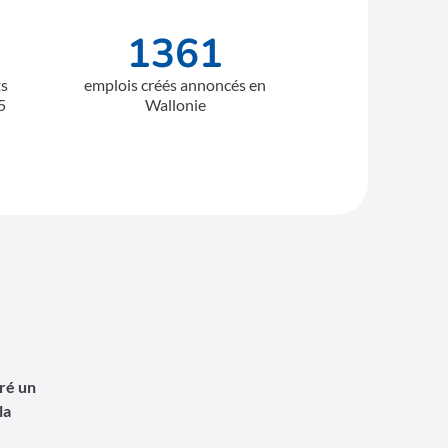
1361
ts
emplois créés annoncés en
5
Wallonie
gré un
la