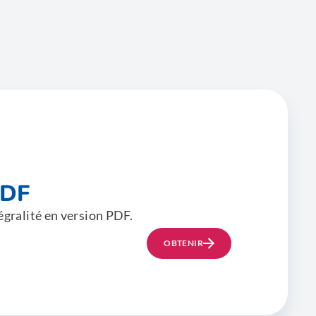
PDF
égralité en version PDF.
OBTENIR