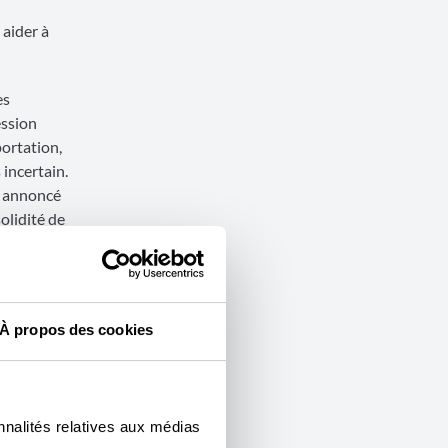
 aider à
es
ession
ortation,
 incertain.
t annoncé
solidité de
a politique
6
À propos des cookies
c les
ils font
he plus
nnalités relatives aux médias