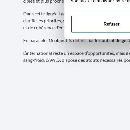
ciblée et plus proche du terrain.
sociaux et d'analyser notre tr
Dans cette lignée, l’adoption de la
feuille de route s
clarifie les priorités, renforce les outils de pilotage e
Refuser
et de cohérence d’ensemble.
En parallèle,
15 objectifs
définis par le
contrat de ges
L’international reste un espace d’opportunités, mais il
sang-froid. L’AWEX dispose des atouts nécessaires pour