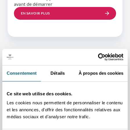
avant de démarrer
EN SAVOIR PLUS
VOS CONTACTS
Consentement
Détails
À propos des cookies
PRIVILÉGIÉS
Nos conseillers sont à
Ce site web utilise des cookies.
votre disposition pour
Les cookies nous permettent de personnaliser le contenu
vous accompagner dans
et les annonces, d'offrir des fonctionnalités relatives aux
médias sociaux et d'analyser notre trafic.
vos projets et répondre à