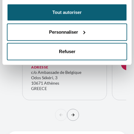
vos questions.
CONTACT
CONTA
Tout autoriser
Geneviève
Yves
Wlazel
Rich
Conseillère
Direct
Personnaliser
économique et
Europe
commerciale
limitro
Athènes
Belgiq
Refuser
Bru
CONTACTEZ-MOI
CO
ADRESSE
c/o Ambassade de Belgique
Odos Sékéri, 3
10671 Athènes
GREECE