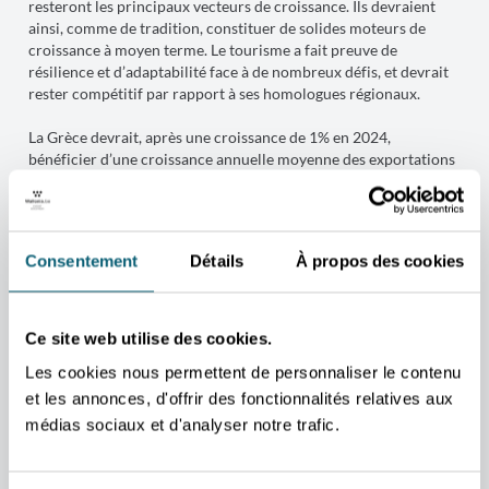
resteront les principaux vecteurs de croissance. Ils devraient
ainsi, comme de tradition, constituer de solides moteurs de
croissance à moyen terme. Le tourisme a fait preuve de
résilience et d’adaptabilité face à de nombreux défis, et devrait
rester compétitif par rapport à ses homologues régionaux.
La Grèce devrait, après une croissance de 1% en 2024,
bénéficier d’une croissance annuelle moyenne des exportations
de biens et services plus conséquente en 2025-29, atteignant
3,3 %.
Le principal risque qui devrait peser sur ces prévisions est celui
Consentement
Détails
À propos des cookies
d’un ralentissement significatif de la croissance chez les
partenaires commerciaux de la Grèce au sein de l’UE, en raison
de l’imposition de droits de douane par les États-Unis.
Ce site web utilise des cookies.
Une escalade du conflit au Moyen-Orient, après le début de la
Les cookies nous permettent de personnaliser le contenu
guerre entre Israël et l’Iran en juin 2025, pourrait aussi
et les annonces, d'offrir des fonctionnalités relatives aux
présenter un risque pour la croissance.
médias sociaux et d'analyser notre trafic.
Source consultée :
Greece | EIU