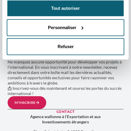
Tout autoriser
Personnaliser
NEWSLETTER
RESTEZ CONNECTÉ AU MONDE
Refuser
AVEC L'AWEX !
Ne manquez aucune opportunité pour développer vos projets à
l’international. En vous inscrivant à notre newsletter, recevez
directement dans votre boîte mail les dernières actualités,
conseils et opportunités exclusives pour faire rayonner vos
ambitions à travers le globe.
📩 Inscrivez-vous dès maintenant et ouvrez les portes du succès
international !
M'INSCRIRE
CONTACT
Agence wallonne à l’Exportation et aux
Investissements étrangers