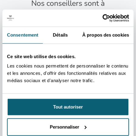
Nos conseillers sont à
votre disposition pour
vous accompagner dans
vos projets et répondre à
Consentement
Détails
À propos des cookies
vos questions.
CONTACT
CONTA
Ce site web utilise des cookies.
Catherine
Eric
Bauwens
De C
Les cookies nous permettent de personnaliser le contenu
Conseillère
Direct
et les annonces, d'offrir des fonctionnalités relatives aux
économique et
Afriqu
médias sociaux et d'analyser notre trafic.
commerciale
et Moy
Johannesbourg
Bru
CONTACTEZ-MOI
CO
Tout autoriser
ADRESSE
Embassy of Belgium Wallonia
Brussels – Trade Commission
The Station
Personnaliser
63 Peter Place