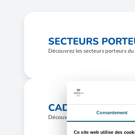
SECTEURS PORT
Découvrez les secteurs porteurs du
CADRE JURIDIQU
Consentement
Découvrez le cadre juridique d'appl
Ce site web utilise des cook