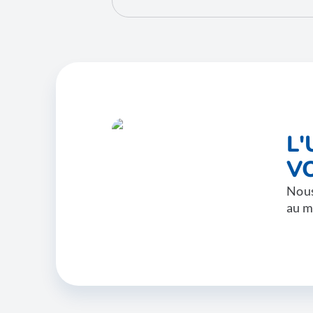
L
V
Nous
au m