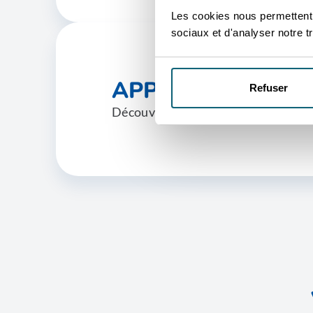
Les cookies nous permettent d
sociaux et d'analyser notre tr
APPROCHE DU M
Refuser
Découvrez les approches du marché