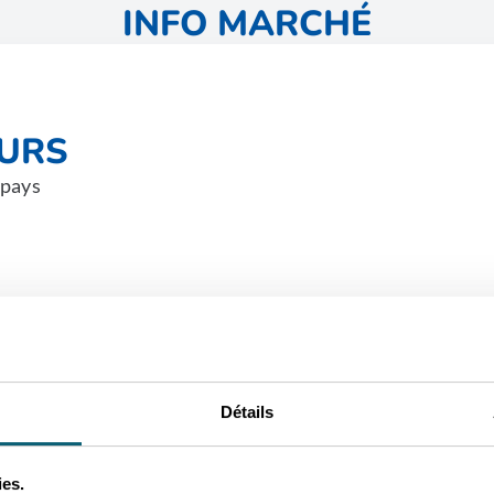
INFO MARCHÉ
EURS
 pays
E
Détails
ication dans le pays
ies.