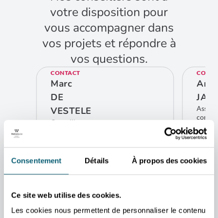
votre disposition pour
vous accompagner dans
vos projets et répondre à
vos questions.
CONTACT
CONTA
Marc
Arti
DE
JAIN
Assist
VESTELE
comme
Conseiller
Ne
économique et
commercial
CO
Mumbai
ADRES
Consentement
Détails
À propos des cookies
CONTACTEZ-MOI
Ambass
50-N S
ADRESSE
110021
Awex Mumbaï Consulate General
Ce site web utilise des cookies.
of Belgium
TCG Financial Centre, 7th Floor C-
Les cookies nous permettent de personnaliser le contenu
53, G-Block, Bandra Kurla