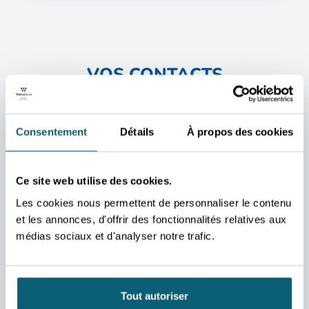
VOS CONTACTS
PRIVILÉGIÉS
Nos conseillers sont à
Consentement
Détails
À propos des cookies
votre disposition pour
vous accompagner dans
vos projets et répondre à
Ce site web utilise des cookies.
vos questions.
Les cookies nous permettent de personnaliser le contenu
et les annonces, d'offrir des fonctionnalités relatives aux
CONTACT
CONTA
médias sociaux et d'analyser notre trafic.
Eva
Jean
Atkari
Phil
Assistante
Schk
commerciale
Tout autoriser
Consei
Budapest
économ