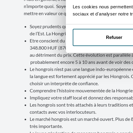
n’importe quoi. Soyez bien au fait de vos concurrents (
Les cookies nous permettent d
mettre en valeur ce qui vous distingue de vos concurre
sociaux et d'analyser notre tr
Soyez prudents quand vous comparez la Hongrie avec
de l’Est. La Hongrie est bel et bien un pays d’Europ
Refuser
Etre conscient du fait que en 2025 le salaire mini
348.800 HUF (870 EUR). Partant de ce constat le pr
au détriment du prix. Cette évolution est parallèle 
probablement encore 5 à 10 ans avant de voir de
Le hongrois n’est pas une langue indo-européenne e
la langue est fortement apprécié par les Hongrois. 
choisir un interprète de confiance.
Comprendre l’histoire mouvementée de la Hongrie et
Impliquez votre staff local et donnez des responsabi
Les hongrois sont très attachés à leurs traditions et 
contacts avec vos interlocuteurs.
Le marché hongrois est un marché ouvert. Plus de 80
très importante.