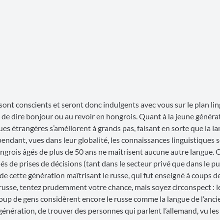
 sont conscients et seront donc indulgents avec vous sur le plan li
 de dire bonjour ou au revoir en hongrois. Quant à la jeune généra
ues étrangères s’améliorent à grands pas, faisant en sorte que la l
ndant, vues dans leur globalité, les connaissances linguistiques s
rois âgés de plus de 50 ans ne maîtrisent aucune autre langue. Or
s de prises de décisions (tant dans le secteur privé que dans le pu
 cette génération maîtrisant le russe, qui fut enseigné à coups 
e russe, tentez prudemment votre chance, mais soyez circonspect : l
oup de gens considèrent encore le russe comme la langue de l’anc
 génération, de trouver des personnes qui parlent l’allemand, vu les