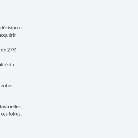
 décision et
 acquérir
A de 27%
lité du
rentes
ustrielles,
ces foires,