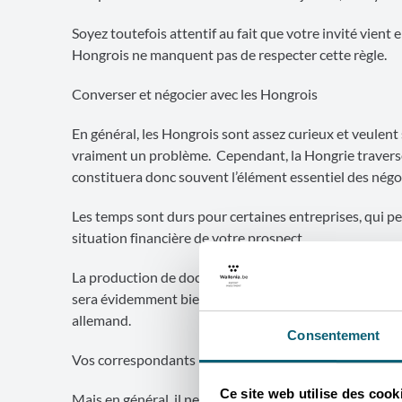
Soyez toutefois attentif au fait que votre invité vient e
Hongrois ne manquent pas de respecter cette règle.
Converser et négocier avec les Hongrois
En général, les Hongrois sont assez curieux et veulen
vraiment un problème. Cependant, la Hongrie traverse 
constituera donc souvent l’élément essentiel des négo
Les temps sont durs pour certaines entreprises, qui p
situation financière de votre prospect.
La production de documentation avec quelques élément
sera évidemment bien vue. En général, les spécificati
allemand.
Consentement
Vos correspondants hongrois seront très honorés si vo
Ce site web utilise des cook
Mais en général, il ne faut pas sous-estimer la modern