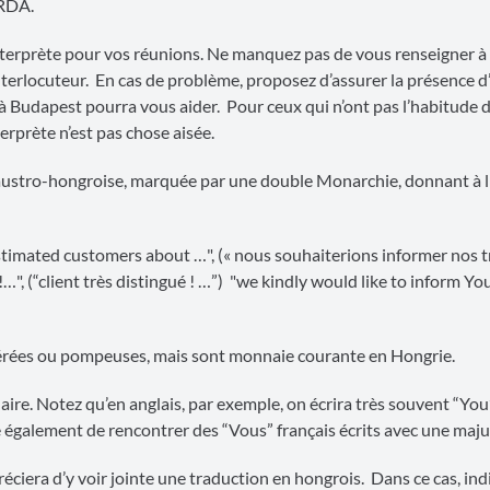
 RDA.
interprète pour vos réunions. Ne manquez pas de vous renseigner à 
nterlocuteur. En cas de problème, proposez d’assurer la présence d
à Budapest pourra vous aider. Pour ceux qui n’ont pas l’habitude 
terprète n’est pas chose aisée.
e austro-hongroise, marquée par une double Monarchie, donnant à l
stimated customers about …", (« nous souhaiterions informer nos t
…", (“client très distingué ! …”) "we kindly would like to inform Y
gérées ou pompeuses, mais sont monnaie courante en Hongrie.
aire. Notez qu’en anglais, par exemple, on écrira très souvent “Yo
ve également de rencontrer des “Vous” français écrits avec une maju
éciera d’y voir jointe une traduction en hongrois. Dans ce cas, in