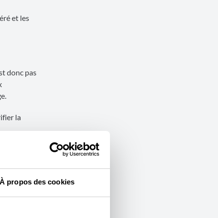
éré et les
st donc pas
x
e.
fier la
érences)
 en
À propos des cookies
 !
dre