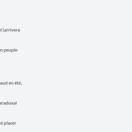
 (arrivera
on peuple
haud en été,
paradoxal
sé placer