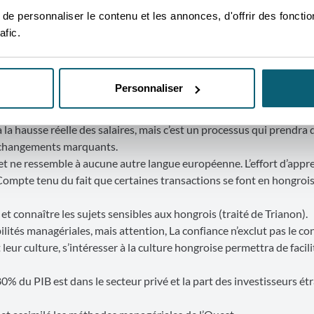
votre correspondant, lui, les connaitra, soyez-en certains) et n’hés
e personnaliser le contenu et les annonces, d'offrir des fonctio
nts.
afic.
 d’autres pays. Les Hongrois n’aiment pas qu’on qualifie la Hong
e Centrale.
Personnaliser
mum brut est de 290.800 HUF (730 EUR). Le salaire minimum garanti
ix est un élément clé. On observe une tendance vers la recherche 
à la hausse réelle des salaires, mais c’est un processus qui prendra
s changements marquants.
t ne ressemble à aucune autre langue européenne. L’effort d’appr
Compte tenu du fait que certaines transactions se font en hongrois,
 connaître les sujets sensibles aux hongrois (traité de Trianon).
lités managériales, mais attention, La confiance n’exclut pas le con
leur culture, s’intéresser à la culture hongroise permettra de facili
% du PIB est dans le secteur privé et la part des investisseurs ét