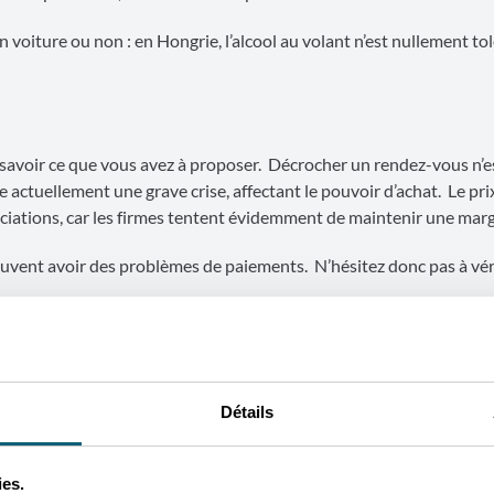
n voiture ou non : en Hongrie, l’alcool au volant n’est nullement tol
t savoir ce que vous avez à proposer. Décrocher un rendez-vous n’e
actuellement une grave crise, affectant le pouvoir d’achat. Le pri
ciations, car les firmes tentent évidemment de maintenir une marg
euvent avoir des problèmes de paiements. N’hésitez donc pas à véri
s en hongrois (introduction générale, politique d’entreprise, réf
ons techniques peuvent être rédigées sans problèmes en anglais ou
Détails
us les invitez dans vos bureaux/unités de production en Belgique
ies.
isation qu’a connue la Hongrie, faisant qu’on ne peut plus leur ven