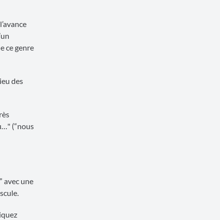
l’avance
’un
de ce genre
ieu des
rès
ou…" (“nous
u” avec une
scule.
diquez