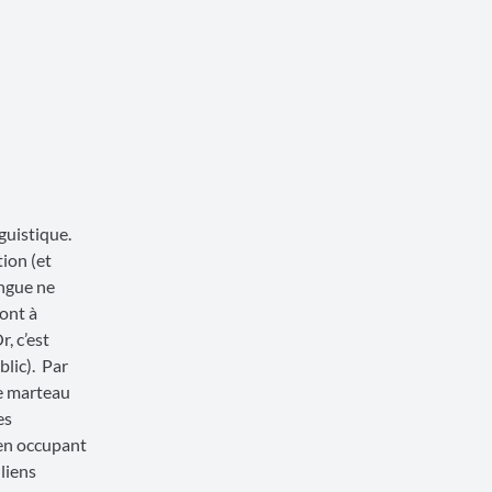
nguistique.
tion (et
angue ne
ont à
, c’est
blic). Par
de marteau
es
ien occupant
 liens