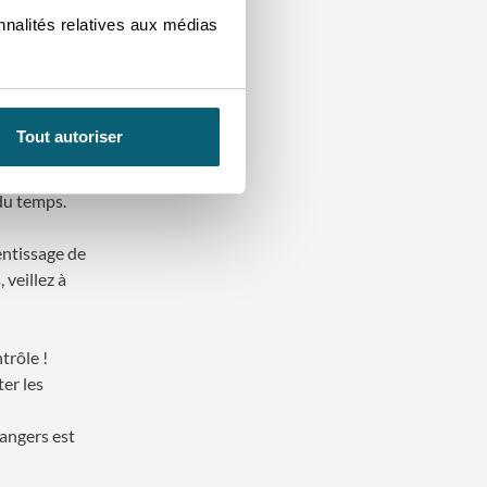
itez pas à
nnalités relatives aux médias
rie de pays
Tout autoriser
 est à
de qualité
 du temps.
entissage de
 veillez à
trôle !
ter les
rangers est