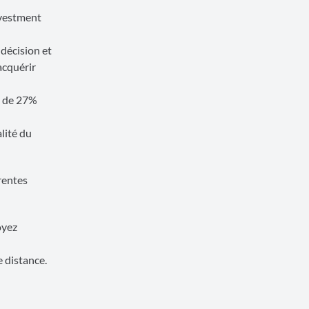
nvestment
 décision et
 acquérir
A de 27%
lité du
rentes
oyez
e distance.