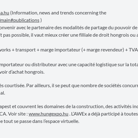
pa.hu
(Information, news and trends concerning the
/main#publications
)
 convenir avec le partenaire des modalités de partage du pouvoir de
t pas possible, il vaut mieux créer une filliale de droit hongrois ou
ex-works + transport + marge importateur (+ marge revendeur) + TV
mportateur ou distributeur avec une capacité logistique sur la tota
oir d’achat hongrois.
s courtisée. Par ailleurs, il se peut que nombre de sociétés concur
al.
apest et couvrent les domaines de la construction, des activités ind
A. Voir site :
www.hungexpo.hu
. L’AWEx a déjà participé à toutes 
 tout se passe dans l’espace virtuelle.