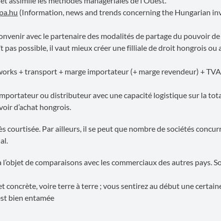
et assimilé les méthodes managériales de l’Ouest.
ipa.hu
(Information, news and trends concerning the Hungarian i
 convenir avec le partenaire des modalités de partage du pouvoir de
t pas possible, il vaut mieux créer une filliale de droit hongrois ou
ex-works + transport + marge importateur (+ marge revendeur) + TV
mportateur ou distributeur avec une capacité logistique sur la tota
oir d’achat hongrois.
s courtisée. Par ailleurs, il se peut que nombre de sociétés concur
al.
ra l’objet de comparaisons avec les commerciaux des autres pays. S
 concrète, voire terre à terre ; vous sentirez au début une certain
est bien entamée