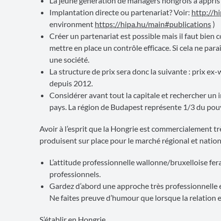
La jeune génération de managers hongrois a appris 
Implantation directe ou partenariat? Voir:
http://h
environment
https://hipa.hu/main#publications
)
Créer un partenariat est possible mais il faut bien
mettre en place un contrôle efficace. Si cela ne paraî
une société.
La structure de prix sera donc la suivante : prix 
depuis 2012.
Considérer avant tout la capitale et rechercher un i
pays. La région de Budapest représente 1/3 du pouv
Avoir à l’esprit que la Hongrie est commercialement trè
produisent sur place pour le marché régional et nation
L’attitude professionnelle wallonne/bruxelloise fe
professionnels.
Gardez d’abord une approche très professionnelle et
Ne faites preuve d’humour que lorsque la relation 
S’établir en Hongrie