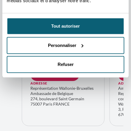
médias sociaux et d'analyser notre trafic.
vos projets et répondre à
vos questions.
Tout autoriser
CONTACT
CONTA
Patrice
Fréd
Le Grelle
Biav
Personnaliser
Conseiller
Consei
économique et
économ
commercial
comme
Paris
St
Refuser
CONTACTEZ-MOI
CO
ADRESSE
ADRES
Représentation Wallonie-Bruxelles
Ambass
Ambassade de Belgique
Représ
274, boulevard Saint Germain
commer
75007 Paris FRANCE
Wallo
3, Plac
67000 