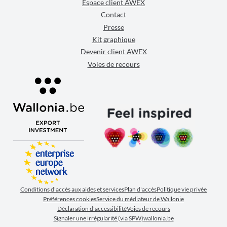
Espace client AWEX
Contact
Presse
Kit graphique
Devenir client AWEX
Voies de recours
Conditions d'accès aux aides et services
Plan d'accès
Politique vie privée
Préférences cookies
Service du médiateur de Wallonie
Déclaration d'accessibilité
Voies de recours
Signaler une irrégularité (via SPW)
wallonia.be