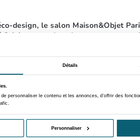
éco-design, le salon Maison&Objet Pari
2 fois par an, le salon regroupe tous l
u business dans un grand bain de tend
Détails
ies.
e personnaliser le contenu et les annonces, d'offrir des fonctio
Tous les détails sur la partic
afic.
um is Design
Maison&Objet 2027
Contacts
Personnaliser