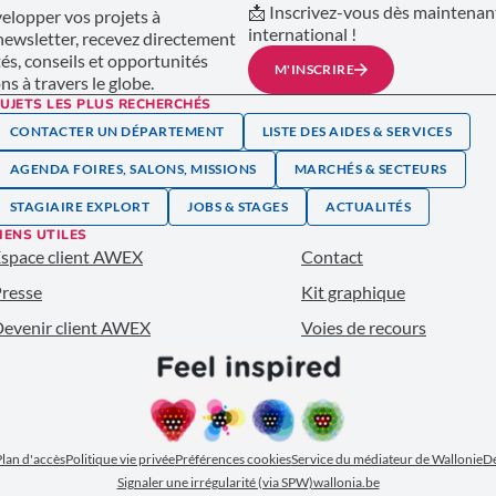
📩 Inscrivez-vous dès maintenant
lopper vos projets à
international !
 newsletter, recevez directement
tés, conseils et opportunités
M'INSCRIRE
s à travers le globe.
UJETS LES PLUS RECHERCHÉS
CONTACTER UN DÉPARTEMENT
LISTE DES AIDES & SERVICES
AGENDA FOIRES, SALONS, MISSIONS
MARCHÉS & SECTEURS
STAGIAIRE EXPLORT
JOBS & STAGES
ACTUALITÉS
IENS UTILES
space client AWEX
Contact
resse
Kit graphique
evenir client AWEX
Voies de recours
lan d'accès
Politique vie privée
Préférences cookies
Service du médiateur de Wallonie
Dé
Signaler une irrégularité (via SPW)
wallonia.be