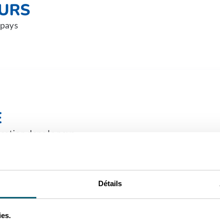
EURS
 pays
E
ication dans le pays
Détails
ies.