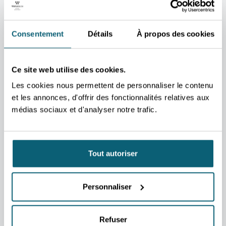
vos projets et répondre à
vos questions.
Consentement
Détails
À propos des cookies
CONTACT
CONTA
Zeljka
Jean
Preskar
Phil
Ce site web utilise des cookies.
Assistante
Schk
Les cookies nous permettent de personnaliser le contenu
commerciale
Consei
Zagreb
et les annonces, d'offrir des fonctionnalités relatives aux
économ
comme
médias sociaux et d'analyser notre trafic.
CONTACTEZ-MOI
Vi
ADRESSE
Awex Zagreb
CO
c/o Embassy of Belgium
ADRES
Tout autoriser
Pantovčak 125D
c/o A
10000 Zagreb
Schönb
Croatia
A-104
Personnaliser
ÖSTER
Refuser