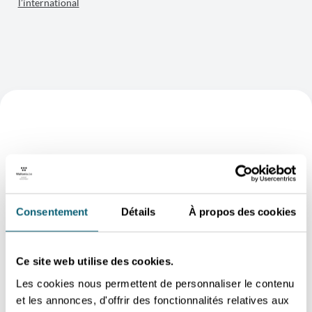
l’international
Consentement
Détails
À propos des cookies
PARTICIPER À L’EU CBEC FORUM
Ce site web utilise des cookies.
Evènement international spécialisé dans la thématique
Les cookies nous permettent de personnaliser le contenu
de l’e-commerce transfrontalier. Cet évènement a lieu
chaque année en Wallonie et attire des acteurs venant
et les annonces, d'offrir des fonctionnalités relatives aux