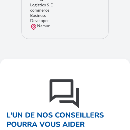
d’identifier rapidement les leviers de croissance à l’export.
événements
e-commerce
Logistics & E-
commerce
Business
Developer
Namur
L'UN DE NOS CONSEILLERS
POURRA VOUS AIDER