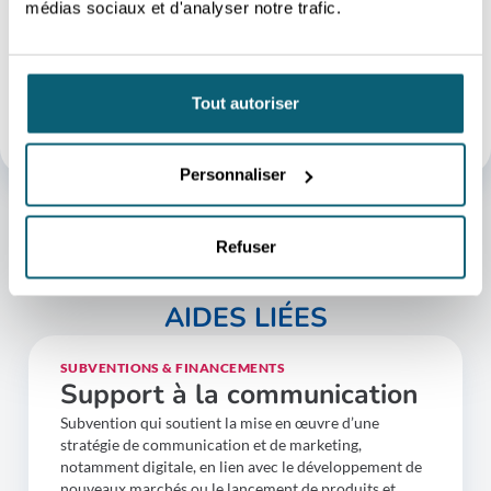
de tous horizons.
médias sociaux et d'analyser notre trafic.
PLUS D'INFOS
DEVENIR CLIENT
Tout autoriser
Personnaliser
Refuser
AIDES LIÉES
SUBVENTIONS & FINANCEMENTS
Support à la communication
Subvention qui soutient la mise en œuvre d’une
stratégie de communication et de marketing,
notamment digitale, en lien avec le développement de
nouveaux marchés ou le lancement de produits et