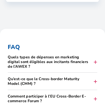
FAQ
Quels types de dépenses en marketing
digital sont éligibles aux incitants financiers
de l’AWEX ?
Qu’est-ce que le Cross-border Maturity
Model (CMM) ?
dépenses liées au
marketing digital
Cross-border Maturity Model (CMM)
Comment participer à l’EU Cross-Border E-
diagnostic stratégique
commerce Forum ?