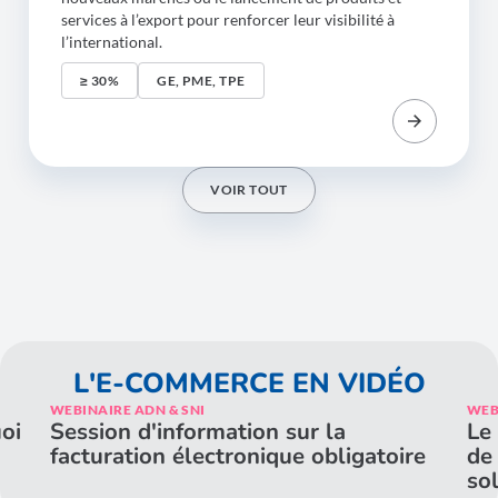
services à l’export pour renforcer leur visibilité à
l’international.
≥ 30%
GE, PME, TPE
VOIR TOUT
L'E-COMMERCE EN VIDÉO
WEBINAIRE ADN & SNI
WEB
oi
Session d'information sur la
Le 
facturation électronique obligatoire
de
so