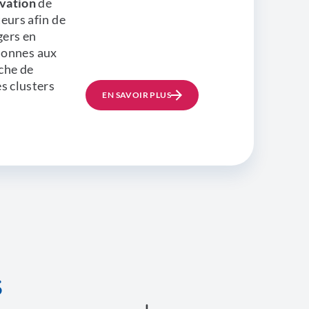
ovation
de
eurs afin de
gers en
lonnes aux
che de
s clusters
EN SAVOIR PLUS
S