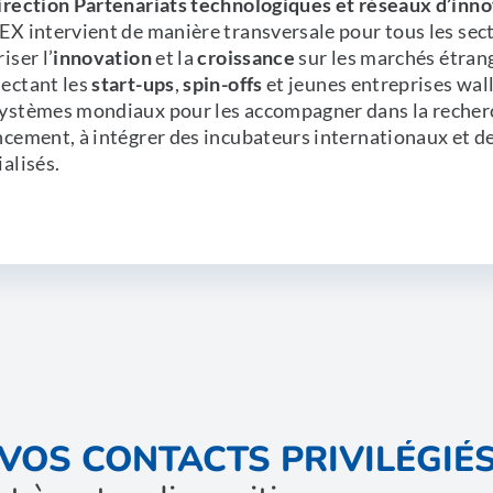
irection Partenariats technologiques et réseaux d’inn
EX intervient de manière transversale pour tous les sect
iser l’
innovation
et la
croissance
sur les marchés étran
ectant les
start-ups
,
spin-offs
et jeunes entreprises wal
ystèmes mondiaux pour les accompagner dans la recher
ncement, à intégrer des incubateurs internationaux et de
ialisés.
VOS CONTACTS PRIVILÉGIÉ