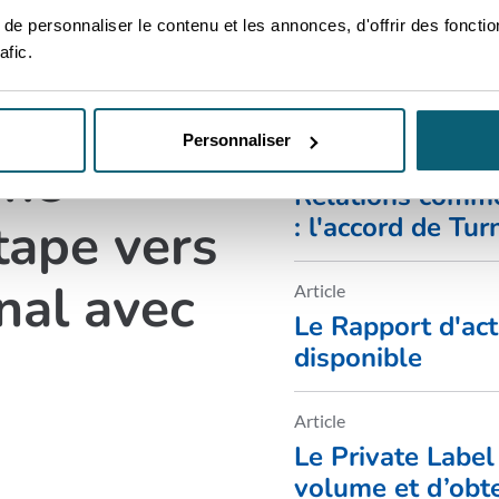
e personnaliser le contenu et les annonces, d'offrir des fonctio
afic.
Dernières n
ICT
Personnaliser
une
Article
Relations comme
tape vers
: l'accord de Tur
vigueur
onal avec
Article
Le Rapport d'act
disponible
Article
Le Private Label
volume et d’obte