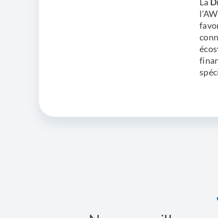
La
D
l’AW
favor
conn
écos
fina
spéc