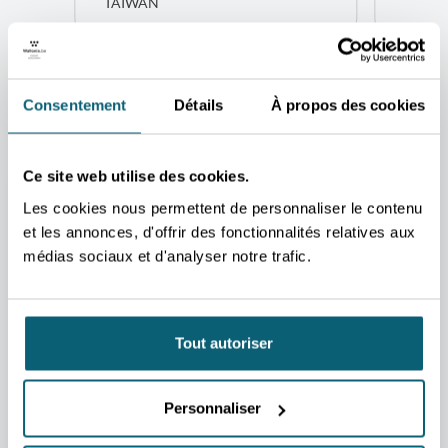
TAÏWAN
Consentement
Détails
À propos des cookies
Ce site web utilise des cookies.
Les cookies nous permettent de personnaliser le contenu
et les annonces, d'offrir des fonctionnalités relatives aux
médias sociaux et d'analyser notre trafic.
Tout autoriser
L'UN DE NOS CONSEILLERS
POURRA VOUS AIDER
Personnaliser
Nous nous occupons de vous rediriger vers la