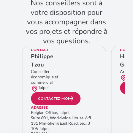
Nos conseillers sont à
votre disposition pour
vous accompagner dans
vos projets et répondre à
vos questions.
CONTACT
CONTA
Philippe
Hade
Tzou
Goff
Conseiller
Area 
économique et
Bru
commercial
Taipei
CO
CONTACTEZ-MOI
ADRESSE
Belgian Office, Taipei
Suite 601, Worldwide House, 6 fl.
131 Min-Sheng East Road, Sec. 3
105 Taipei