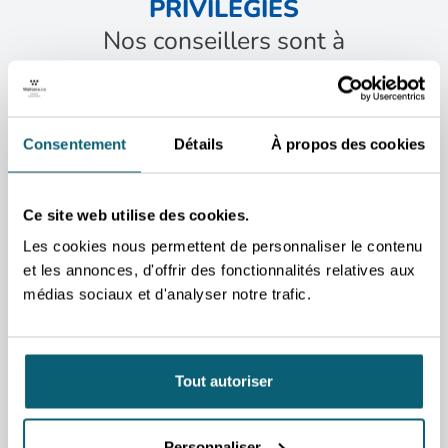
PRIVILÉGIÉS
Nos conseillers sont à
votre disposition pour
vous accompagner dans
vos projets et répondre à
Consentement
Détails
À propos des cookies
vos questions.
CONTACT
CONTA
Ce site web utilise des cookies.
Baudouin
Baud
de
de
Les cookies nous permettent de personnaliser le contenu
et les annonces, d'offrir des fonctionnalités relatives aux
Hemptinne
Hem
médias sociaux et d'analyser notre trafic.
Conseiller
Consei
économique et
économ
commercial
comme
Birmingham
Lo
Tout autoriser
CONTACTEZ-MOI
CO
ADRESSE
ADRES
Belgian Embassy
Wallon
Personnaliser