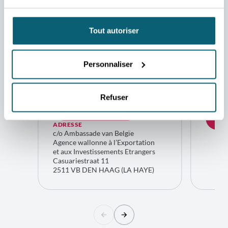
vos questions.
CONTACT
CONTA
Tout autoriser
Laurence
Viol
Martaux
Bart
Conseillère
Directr
Personnaliser
économique et
zone E
commerciale
(pays 
La Haye
de la B
Refuser
Bru
CONTACTEZ-MOI
CO
ADRESSE
c/o Ambassade van Belgïe
Agence wallonne à l’Exportation
et aux Investissements Etrangers
Casuariestraat 11
2511 VB DEN HAAG (LA HAYE)