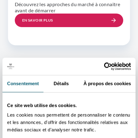
Découvrez les approches du marché à connaitre
avant de démarrer
EN SAVOIR PLUS
VOS CONTACTS
Consentement
Détails
À propos des cookies
PRIVILÉGIÉS
Nos conseillers sont à
Ce site web utilise des cookies.
votre disposition pour
Les cookies nous permettent de personnaliser le contenu
vous accompagner dans
et les annonces, d'offrir des fonctionnalités relatives aux
médias sociaux et d'analyser notre trafic.
vos projets et répondre à