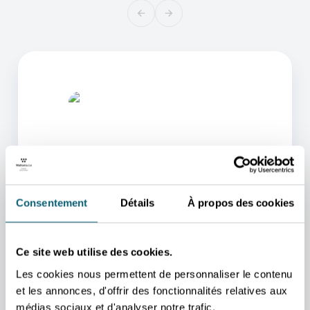
Consentement
Détails
À propos des cookies
L'UN DE NOS CONSEILLERS
POURRA VOUS AIDER
Ce site web utilise des cookies.
Nous nous occupons de vous rediriger vers la
personne qui vous aidera au mieux.
Les cookies nous permettent de personnaliser le contenu
PRENDRE CONTACT
et les annonces, d'offrir des fonctionnalités relatives aux
médias sociaux et d'analyser notre trafic.