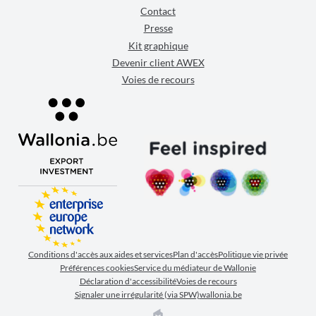
Contact
Presse
Kit graphique
Devenir client AWEX
Voies de recours
Conditions d'accès aux aides et services
Plan d'accès
Politique vie privée
Préférences cookies
Service du médiateur de Wallonie
Déclaration d'accessibilité
Voies de recours
Signaler une irrégularité (via SPW)
wallonia.be
EPIC