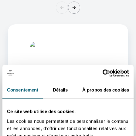
Consentement
Détails
À propos des cookies
L'UN DE NOS CONSEILLERS
POURRA VOUS AIDER
Ce site web utilise des cookies.
Nous nous occupons de vous rediriger vers la
personne qui vous aidera au mieux.
Les cookies nous permettent de personnaliser le contenu
et les annonces, d'offrir des fonctionnalités relatives aux
PRENDRE CONTACT
médias sociaux et d'analyser notre trafic.