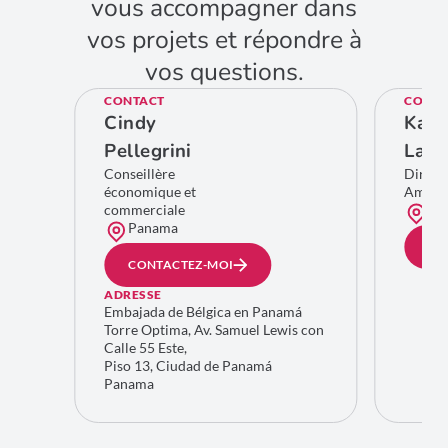
vous accompagner dans
vos projets et répondre à
vos questions.
CONTACT
CONTA
Cindy
Kare
Pellegrini
Lamb
Conseillère
Direct
économique et
Améri
commerciale
Bru
Panama
CO
CONTACTEZ-MOI
ADRESSE
Embajada de Bélgica en Panamá
Torre Optima, Av. Samuel Lewis con
Calle 55 Este,
Piso 13, Ciudad de Panamá
Panama