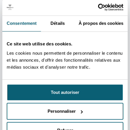
votre disposition pour
vous accompagner dans
vos projets et répondre à
Consentement
Détails
À propos des cookies
vos questions.
CONTACT
CONTA
Ce site web utilise des cookies.
Matteo
Rom
Mollica
Dro
Les cookies nous permettent de personnaliser le contenu
et les annonces, d'offrir des fonctionnalités relatives aux
Conseiller
Area 
économique et
Bru
médias sociaux et d'analyser notre trafic.
commercial
Mexico
CO
CONTACTEZ-MOI
Tout autoriser
ADRESSE
Ambassade de Belgique
41, avenida Alfredo Musset
(Polanco)
Personnaliser
11550 Mexico D.F. Mexique