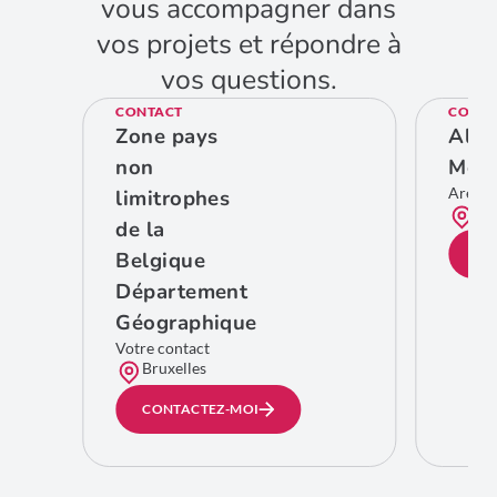
vous accompagner dans
vos projets et répondre à
vos questions.
CONTACT
CONTA
Zone pays
Ales
non
Meg
Area 
limitrophes
Bru
de la
CO
Belgique
Département
Géographique
Votre contact
Bruxelles
CONTACTEZ-MOI