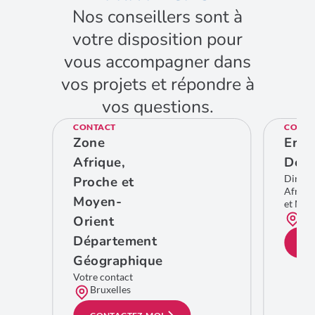
Nos conseillers sont à
votre disposition pour
vous accompagner dans
vos projets et répondre à
vos questions.
CONTACT
CONTA
Zone
Eric
Afrique,
De C
Direct
Proche et
Afriqu
Moyen-
et Moy
Bru
Orient
Département
CO
Géographique
Votre contact
Bruxelles