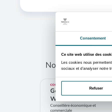
Consentement
Ce site web utilise des cook
Nos conseillers so
Les cookies nous permettent d
sociaux et d'analyser notre tr
vos 
CONTACT
Refuser
Geneviève
Wlazel
Conseillère économique et
commerciale