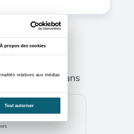
À propos des cookies
S
us accompagner dans
nnalités relatives aux médias
ions.
Tout autoriser
hors