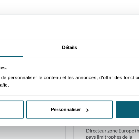
Détails
VOS CONTACTS PRIVILÉGIÉ
ies.
nt à votre disposition pour vo
e personnaliser le contenu et les annonces, d'offrir des fonctio
afic.
projets et répondre à vos quest
CONTACT
Personnaliser
Yves
Richard
Directeur zone Europe (
pays limitrophes de la