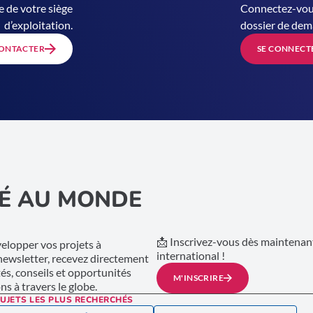
e de votre siège
Connectez-vous
d’exploitation.
dossier de dem
ONTACTER
SE CONNECT
É AU MONDE
📩 Inscrivez-vous dès maintenant
lopper vos projets à
international !
 newsletter, recevez directement
tés, conseils et opportunités
M'INSCRIRE
s à travers le globe.
UJETS LES PLUS RECHERCHÉS