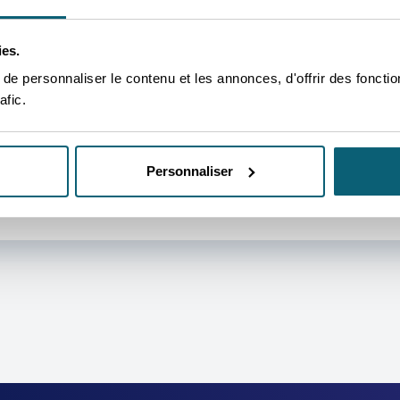
'UN DE NOS CONSEILLERS P
ies.
e personnaliser le contenu et les annonces, d'offrir des fonctio
OUS AIDER
afic.
 nous occupons de vous rediriger vers la personne qui v
ieux.
Personnaliser