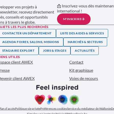
📩 Inscrivez-vous dès maintenant
lopper vos projets à
international !
 newsletter, recevez directement
tés, conseils et opportunités
M'INSCRIRE
s à travers le globe.
UJETS LES PLUS RECHERCHÉS
CONTACTER UN DÉPARTEMENT
LISTE DES AIDES & SERVICES
AGENDA FOIRES, SALONS, MISSIONS
MARCHÉS & SECTEURS
STAGIAIRE EXPLORT
JOBS & STAGES
ACTUALITÉS
IENS UTILES
space client AWEX
Contact
resse
Kit graphique
evenir client AWEX
Voies de recours
lan d'accès
Politique vie privée
Préférences cookies
Service du médiateur de Wallonie
Dé
Signaler une irrégularité (via SPW)
wallonia.be