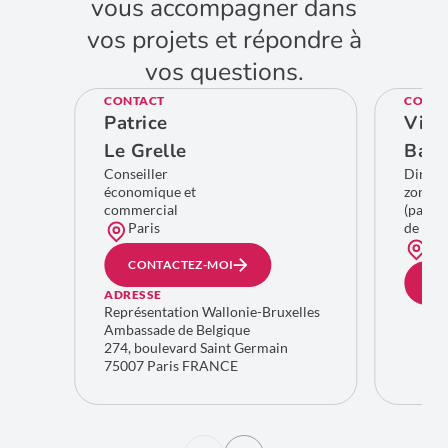
vous accompagner dans
vos projets et répondre à
vos questions.
CONTACT
CONTA
Patrice
Viol
Le Grelle
Bart
Conseiller
Directr
économique et
zone E
commercial
(pays 
Paris
de la B
Bru
CONTACTEZ-MOI
CO
ADRESSE
Représentation Wallonie-Bruxelles
Ambassade de Belgique
274, boulevard Saint Germain
75007 Paris FRANCE