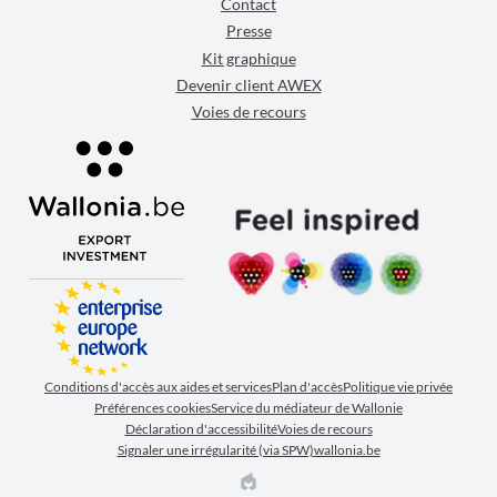
Contact
Presse
Kit graphique
Devenir client AWEX
Voies de recours
Conditions d'accès aux aides et services
Plan d'accès
Politique vie privée
Préférences cookies
Service du médiateur de Wallonie
Déclaration d'accessibilité
Voies de recours
Signaler une irrégularité (via SPW)
wallonia.be
EPIC