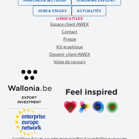
MARCHÉS & SECTEURS
STAGIAIRE EXPLORT
JOBS & STAGES
ACTUALITÉS
LIENS UTILES
Espace client AWEX
Contact
Presse
Kit graphique
Devenir client AWEX
Voies de recours
Conditions d'accès aux aides et services
Plan d'accès
Politique vie privée