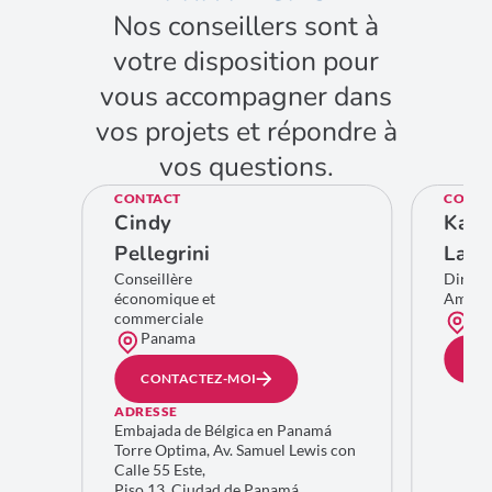
Nos conseillers sont à
votre disposition pour
vous accompagner dans
vos projets et répondre à
vos questions.
CONTACT
CONTA
Cindy
Kare
Pellegrini
Lamb
Conseillère
Direct
économique et
Améri
commerciale
Bru
Panama
CO
CONTACTEZ-MOI
ADRESSE
Embajada de Bélgica en Panamá
Torre Optima, Av. Samuel Lewis con
Calle 55 Este,
Piso 13, Ciudad de Panamá