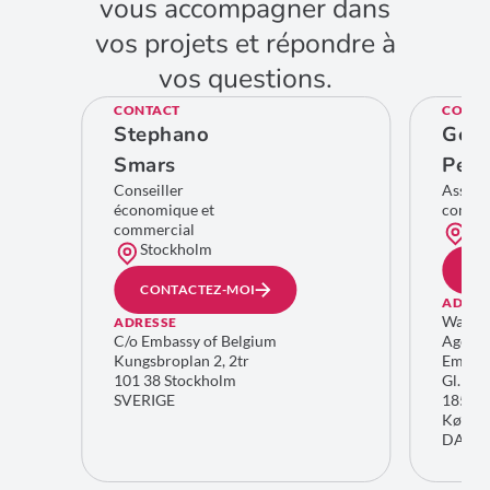
vous accompagner dans
vos projets et répondre à
vos questions.
CONTACT
CONTA
Stephano
Geer
Smars
Pelc
Conseiller
Assist
économique et
comme
commercial
Co
Stockholm
CO
CONTACTEZ-MOI
ADRES
Wallon
ADRESSE
C/o Embassy of Belgium
Agenc
Kungsbroplan 2, 2tr
Embass
101 38 Stockholm
Gl. Kon
SVERIGE
1850 F
Køben
DANM