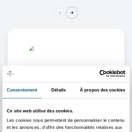
Consentement
Détails
À propos des cookies
L'UN DE NOS CONSEILLERS
POURRA VOUS AIDER
Ce site web utilise des cookies.
Nous nous occupons de vous rediriger vers la
Les cookies nous permettent de personnaliser le contenu
personne qui vous aidera au mieux.
et les annonces, d'offrir des fonctionnalités relatives aux
PRENDRE CONTACT