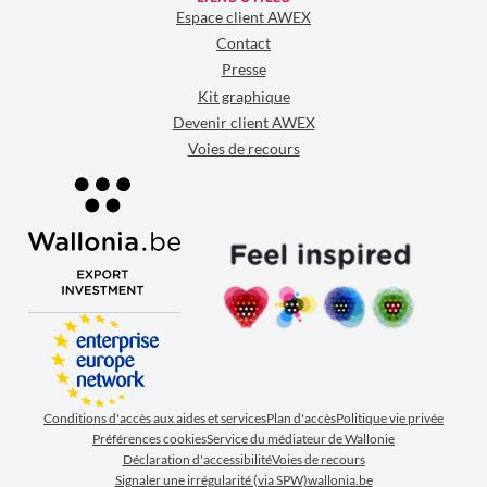
Espace client AWEX
Contact
Presse
Kit graphique
Devenir client AWEX
Voies de recours
Conditions d'accès aux aides et services
Plan d'accès
Politique vie privée
Préférences cookies
Service du médiateur de Wallonie
Déclaration d'accessibilité
Voies de recours
Signaler une irrégularité (via SPW)
wallonia.be