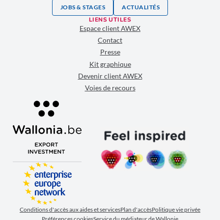
JOBS & STAGES
ACTUALITÉS
LIENS UTILES
Espace client AWEX
Contact
Presse
Kit graphique
Devenir client AWEX
Voies de recours
Conditions d'accès aux aides et services
Plan d'accès
Politique vie privée
Préférences cookies
Service du médiateur de Wallonie