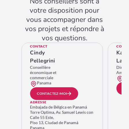
Nos conseillers sont à
votre disposition pour
vous accompagner dans
vos projets et répondre à
vos questions.
CONTACT
CONTA
Cindy
Kare
Pellegrini
Lamb
Conseillère
Direct
économique et
Améri
commerciale
Bru
Panama
CO
CONTACTEZ-MOI
ADRESSE
Embajada de Bélgica en Panamá
Torre Optima, Av. Samuel Lewis con
Calle 55 Este,
Piso 13, Ciudad de Panamá
Panama