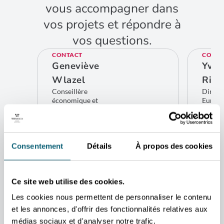
vous accompagner dans
vos projets et répondre à
vos questions.
CONTACT
CONTA
Geneviève
Yves
Wlazel
Rich
Conseillère
Direct
économique et
Europe
commerciale
limitro
Athènes
Belgiq
Bru
CONTACTEZ-MOI
Consentement
Détails
À propos des cookies
CO
ADRESSE
c/o Ambassade de Belgique
Odos Sékéri, 3
10671 Athènes
Ce site web utilise des cookies.
GREECE
Les cookies nous permettent de personnaliser le contenu
et les annonces, d'offrir des fonctionnalités relatives aux
médias sociaux et d'analyser notre trafic.