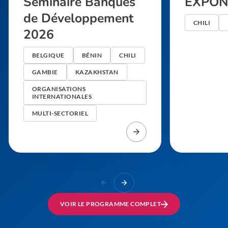
Seminaire Banques
EXPON
de Développement
CHILI
2026
BELGIQUE
BÉNIN
CHILI
GAMBIE
KAZAKHSTAN
ORGANISATIONS
INTERNATIONALES
MULTI-SECTORIEL
VOIR LE PROGRAMME COMPLET