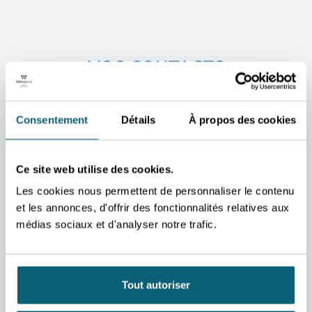
VOS CONTACTS
PRIVILÉGIÉS
Nos conseillers sont à
Consentement
Détails
À propos des cookies
votre disposition pour
vous accompagner dans
Ce site web utilise des cookies.
vos projets et répondre à
Les cookies nous permettent de personnaliser le contenu
vos questions.
et les annonces, d'offrir des fonctionnalités relatives aux
CONTACT
CONTA
médias sociaux et d'analyser notre trafic.
Martine
Kare
Leclercq
Lamb
Conseillère
Direct
Tout autoriser
économique et
Améri
commerciale
Bru
Santiago