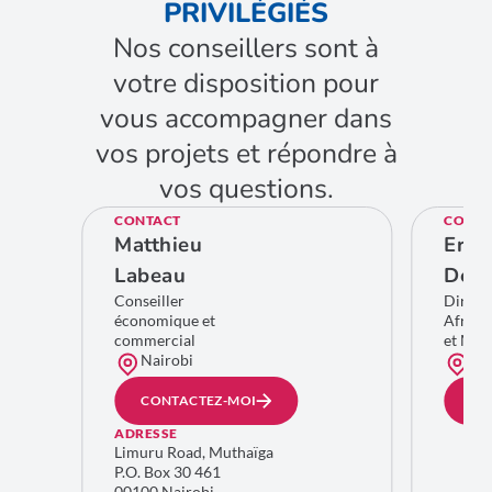
PRIVILÉGIÉS
Nos conseillers sont à
votre disposition pour
vous accompagner dans
vos projets et répondre à
vos questions.
CONTACT
CONTA
Matthieu
Eric
Labeau
De C
Conseiller
Direct
économique et
Afriqu
commercial
et Moy
Nairobi
Bru
CONTACTEZ-MOI
CO
ADRESSE
Limuru Road, Muthaïga
P.O. Box 30 461
00100 Nairobi