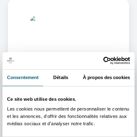
L'UN DE NOS CONSEILLERS
POURRA VOUS AIDER
Consentement
Détails
À propos des cookies
Nous nous occupons de vous rediriger vers la
personne qui vous aidera au mieux.
Ce site web utilise des cookies.
PRENDRE CONTACT
Les cookies nous permettent de personnaliser le contenu
et les annonces, d'offrir des fonctionnalités relatives aux
médias sociaux et d'analyser notre trafic.