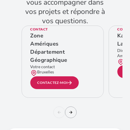
vous accompagner dans
vos projets et répondre à
vos questions.
CONTACT
CONTA
Zone
Kare
Amériques
Lamb
Direct
Département
Améri
Géographique
Bru
Votre contact
Bruxelles
CO
CONTACTEZ-MOI