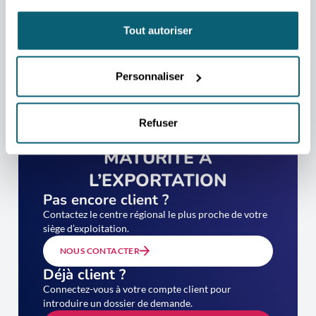
Tout autoriser
Personnaliser
PASSEZ VOTRE
Refuser
DIAGNOSTIC DE
MATURITÉ À
L’EXPORTATION
Pas encore client ?
Contactez le centre régional le plus proche de votre
siège d’exploitation.
NOUS CONTACTER
Déjà client ?
Connectez-vous à votre compte client pour
introduire un dossier de demande.