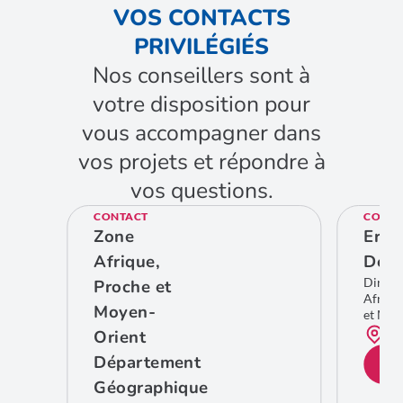
VOS CONTACTS
PRIVILÉGIÉS
Nos conseillers sont à
votre disposition pour
vous accompagner dans
vos projets et répondre à
vos questions.
CONTACT
CONTA
Zone
Eric
Afrique,
De C
Direct
Proche et
Afriqu
Moyen-
et Moy
Bru
Orient
Département
CO
Géographique