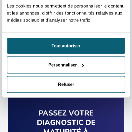
L'UN DE NOS CONSEILLERS
Les cookies nous permettent de personnaliser le contenu
POURRA VOUS AIDER
et les annonces, d'offrir des fonctionnalités relatives aux
Nous nous occupons de vous rediriger vers la
médias sociaux et d'analyser notre trafic.
personne qui vous aidera au mieux.
PRENDRE CONTACT
Tout autoriser
Personnaliser
Refuser
PASSEZ VOTRE
DIAGNOSTIC DE
MATURITÉ À