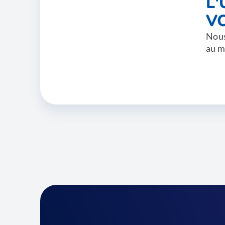
L
V
Nous
au m