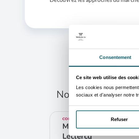
Consentement
Ce site web utilise des cook
Les cookies nous permettent d
Nos conseillers so
sociaux et d'analyser notre tr
vos 
CONTACT
Refuser
Martine
Leclercq