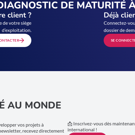
DIAGNOSTIC DE MATURITÉ À
e client ?
Déjà clie
e de votre siège
Connectez-vous
d’exploitation.
dossier de dem
ONTACTER
SE CONNECT
É AU MONDE
📩 Inscrivez-vous dès maintenant
lopper vos projets à
international !
 newsletter, recevez directement