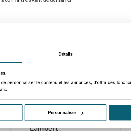
Détails
ies.
VOS CONTACTS PRIVILÉGIÉ
e personnaliser le contenu et les annonces, d'offrir des fonctio
nt à votre disposition pour vo
afic.
projets et répondre à vos quest
CONTACT
Personnaliser
Karelle
Lambert