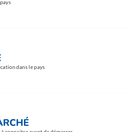
 pays
E
ication dans le pays
ARCHÉ
 à connaitre avant de démarrer