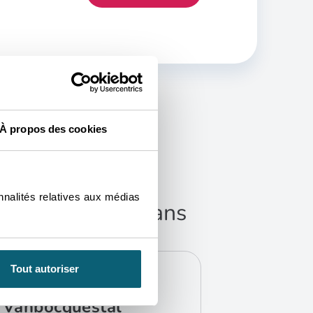
À propos des cookies
S
nnalités relatives aux médias
us accompagner dans
ions.
CONTACT
Tout autoriser
Sylvianne
Vanbocquestal