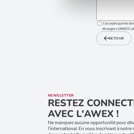
J’accepte que les do
étrangers (AWEX) afi
RETOUR
NEWSLETTER
RESTEZ CONNECT
AVEC L'AWEX !
Ne manquez aucune opportunité pour déve
l’international. En vous inscrivant à notre