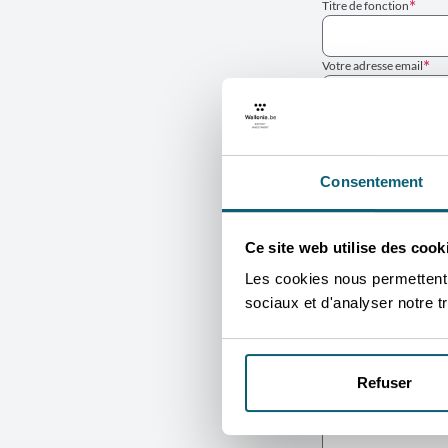
Titre de fonction
Votre adresse email
Êtes vous déjà client de
Oui
Non
Je n
VOTRE
Consentement
Type d'information
Ce site web utilise des cook
Description du projet
Les cookies nous permettent d
sociaux et d'analyser notre tr
Refuser