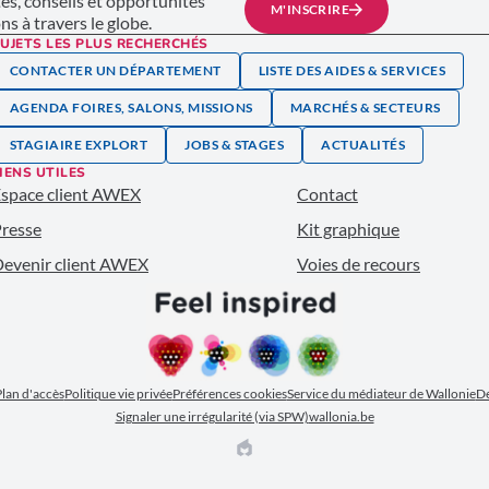
tés, conseils et opportunités
M'INSCRIRE
s à travers le globe.
UJETS LES PLUS RECHERCHÉS
CONTACTER UN DÉPARTEMENT
LISTE DES AIDES & SERVICES
AGENDA FOIRES, SALONS, MISSIONS
MARCHÉS & SECTEURS
STAGIAIRE EXPLORT
JOBS & STAGES
ACTUALITÉS
IENS UTILES
space client AWEX
Contact
resse
Kit graphique
evenir client AWEX
Voies de recours
lan d'accès
Politique vie privée
Préférences cookies
Service du médiateur de Wallonie
Dé
Signaler une irrégularité (via SPW)
wallonia.be
EPIC