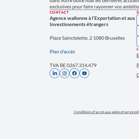
dans votre boîte mail les dernières actuali
exclusives pour faire rayonner vos ambition
CONTACT
S
Agence wallonne à l’Exportation et aux
Investissements étrangers
Place Sainctelette, 2 1080 Bruxelles
L
Plan d’accès
E
TVA BE 0267.314.479
P
D
Conditions d'accès aux aides et services
P