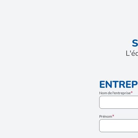
S
L'é
ENTREP
Nom de l'entreprise
Prénom