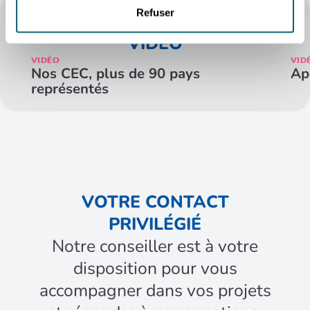
Refuser
LES BUSINESS DAYS EN
VIDÉO
VIDÉO
VID
Nos CEC, plus de 90 pays
Ap
représentés
VOTRE CONTACT
PRIVILÉGIÉ
Notre conseiller est à votre
disposition pour vous
accompagner dans vos projets