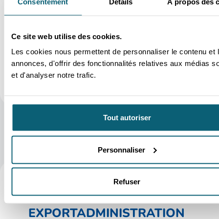
Consentement
Détails
À propos des 
Maßnahmenprogrammdatenblatt – Budget
Forderungsanmeldung –
Unternehmenszusammenschlüsse
Erlass der Wallonischen Regierung vom 26.
Ce site web utilise des cookies.
September 2023 – Unterstützung der
Internationalisierung von
Les cookies nous permettent de personnaliser le contenu et 
Unternehmenszusammenschlüssen der CCM und
ihrer Mitglieder
annonces, d'offrir des fonctionnalités relatives aux médias s
De-minimis-Ehrenerklärung
et d'analyser notre trafic.
Tout autoriser
Personnaliser
Refuser
DIENSTSTELLEN FÜR
EXPORTADMINISTRATION