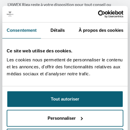
L’AWEX Riga
reste à votre disposition pour tout conseil ou
accompagnement sur place :
Mr Jérôme BRONCKART, Conseiller économique et
commercial AWEX
(Pays de compétence : Lettonie, Lituanie,
Consentement
Détails
À propos des cookies
Estonie et Finlande) Bureau économique et commercial
wallon Alberta iela 13 (5 th floor) LV1010 RIGA
Ce site web utilise des cookies.
Tél. : +371 6 703 93 21Email :
riga@awex-wallonia.com
Les cookies nous permettent de personnaliser le contenu
et les annonces, d'offrir des fonctionnalités relatives aux
médias sociaux et d'analyser notre trafic.
NEWSLETTER
RESTEZ CONNECTÉ AU MONDE
Tout autoriser
AVEC L'AWEX !
Ne manquez aucune opportunité pour développer vos projets à
Personnaliser
l’international. En vous inscrivant à notre newsletter, recevez
directement dans votre boîte mail les dernières actualités,
conseils et opportunités exclusives pour faire rayonner vos