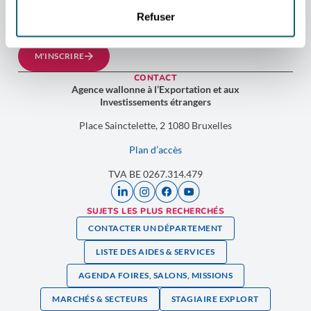
ambitions à travers le globe.
Refuser
📩 Inscrivez-vous dès maintenant et ouvrez les portes du succès
international !
M'INSCRIRE
CONTACT
Agence wallonne à l’Exportation et aux
Investissements étrangers
Place Sainctelette, 2 1080 Bruxelles
Plan d’accès
TVA BE 0267.314.479
SUJETS LES PLUS RECHERCHÉS
CONTACTER UN DÉPARTEMENT
LISTE DES AIDES & SERVICES
AGENDA FOIRES, SALONS, MISSIONS
MARCHÉS & SECTEURS
STAGIAIRE EXPLORT