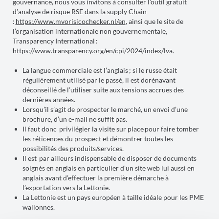
gouvernance, nous vous invitons à consulter l’outil gratuit
d’analyse de risque RSE dans la supply Chain
:
https://www.mvorisicochecker.nl/en
, ainsi que le site de
l’organisation internationale non gouvernementale,
Transparency International :
https://www.transparency.org/en/cpi/2024/index/lva
.
La langue commerciale est l’anglais ; si le russe était
régulièrement utilisé par le passé, il est dorénavant
déconseillé de l’utiliser suite aux tensions accrues des
dernières années.
Lorsqu’il s’agit de prospecter le marché, un envoi d’une
brochure, d’un e-mail ne suffit pas.
Il faut donc privilégier la visite sur place
pour faire tomber
les réticences du prospect et démontrer toutes les
possibilités des produits/services.
Il est par ailleurs indispensable de disposer de documents
soignés en anglais en particulier d’un site web lui aussi en
anglais avant d’effectuer la première démarche à
l’exportation vers la Lettonie.
La Lettonie est un pays européen à taille idéale pour les PME
wallonnes.