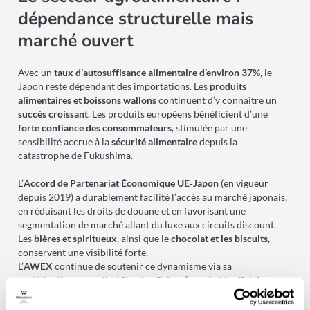
dépendance structurelle mais
marché ouvert
Avec un
taux d’autosuffisance alimentaire d’environ 37%
, le
Japon reste dépendant des importations. Les
produits
alimentaires et boissons wallons
continuent d’y connaître un
succès croissant
. Les produits européens bénéficient d’une
forte confiance des consommateurs
, stimulée par une
sensibilité accrue à la
sécurité alimentaire
depuis la
catastrophe de Fukushima.
L’
Accord de Partenariat Économique UE‑Japon
(en vigueur
depuis 2019) a durablement facilité l’accès au marché japonais,
en réduisant les droits de douane et en favorisant une
segmentation de marché allant du luxe aux circuits discount.
Les
bières et spiritueux
, ainsi que le
chocolat et les biscuits
,
conservent une visibilité forte.
L’
AWEX
continue de soutenir ce dynamisme via sa
participation annuelle à
Foodex Tokyo (mars)
et les
Belgian
Beer Weekends
, renforçant un réseau déjà solide
d’importateurs japonais.