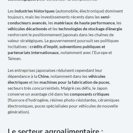
Les
industries historiques
(automobile, électronique) dominent
toujours, mais les investissements récents dans les
semi-
conducteurs avancés
, les
matériaux de haute performance
, les
véhicules décarbonés
et les
technologies de stockage d’énergie
renforcent le positionnement japonais dans les chaînes de
valeur stratégiques. Le gouvernement poursuit ses politiques
incitatives :
crédits d’impôt, subventions publiques et
partenariats internationaux
, notamment avec l’Europe et
Taïwan.
Les entreprises japonaises réduisent cependant leur
dépendance à la
Chine
, notamment dans les
véhicules
électriques
et les
machines pour la fabrication de puces
,
secteurs très concurrentiels. Malgré ces défis, le Japon
conserve un avantage clé dans les
composants critiques
(fluorure d’hydrogène, résines photo‑résistantes, céramiques
électroniques, puces spécialisées pour véhicules de nouvelle
génération).
Le secteur agroalimentaire :