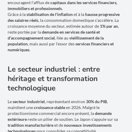
encouragent l’afflux de
capitaux dans les services financiers,
immobiliers et professionnels
.
Grâce à la
stabilisation de l’inflation
et à la
hausse progressive
des salaires réels
, la consommation domestique s’accélère. La
croissance moyenne du secteur, estimée autour de
1% par an
,
reste portée par la
demande en services de santé et
d’accompagnement social
, liée au
vieillissement de la
population
, mais aussi par l’essor des
services financiers et
numériques
.
Le secteur industriel : entre
héritage et transformation
technologique
Le
secteur industriel
, représentant environ
30% du PIB
,
maintient une
croissance stable
en 2026. Malgré le
protectionnisme commercial encore présent, la
demande
extérieure
reste un pilier de soutien. Le Japon s’appuie sur sa
tradition manufacturière
et de
nouveaux investissements
technologiques
pour consolider sa compétitivité.