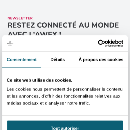
NEWSLETTER
RESTEZ CONNECTÉ AU MONDE
AVEC L'AWEX !
Ne manquez aucune opportunité pour développer vos projets à
l’international. En vous inscrivant à notre newsletter, recevez
directement dans votre boîte mail les dernières actualités,
conseils et opportunités exclusives pour faire rayonner vos
Consentement
Détails
À propos des cookies
ambitions à travers le globe.
📩 Inscrivez-vous dès maintenant et ouvrez les portes du succès
international !
Ce site web utilise des cookies.
M'INSCRIRE
Les cookies nous permettent de personnaliser le contenu
CONTACT
Agence wallonne à l’Exportation et aux
et les annonces, d'offrir des fonctionnalités relatives aux
Investissements étrangers
médias sociaux et d'analyser notre trafic.
Place Sainctelette, 2 1080 Bruxelles
Plan d’accès
Tout autoriser