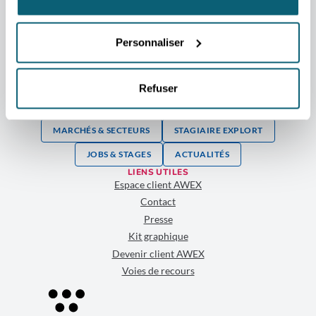
TVA BE 0267.314.479
SUJETS LES PLUS RECHERCHÉS
Personnaliser
CONTACTER UN DÉPARTEMENT
LISTE DES AIDES & SERVICES
Refuser
AGENDA FOIRES, SALONS, MISSIONS
MARCHÉS & SECTEURS
STAGIAIRE EXPLORT
JOBS & STAGES
ACTUALITÉS
LIENS UTILES
Espace client AWEX
Contact
Presse
Kit graphique
Devenir client AWEX
Voies de recours