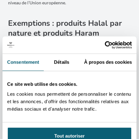
niveau de l’Union européenne.
Exemptions : produits Halal par
nature et produits Haram
Certains produits sont considérés comme Halal par nature et
peuvent être commercialisés sans certification spécifique. Il
s’agit notamment de produits végétaux peu ou pas transformés,
Consentement
Détails
À propos des cookies
de produits de la mer, ainsi que d’environ 4 000 substances
chimiques (additifs ou auxiliaires technologiques) figurant sur
la « liste positive Halal » publiée par les autorités indonésiennes.
Ce site web utilise des cookies.
À l’inverse, certains produits sont considérés comme Haram
Les cookies nous permettent de personnaliser le contenu
(interdits en Islam), tels que les produits à base de porc ou les
et les annonces, d'offrir des fonctionnalités relatives aux
boissons alcoolisées. Ces produits ne peuvent pas être certifiés
médias sociaux et d'analyser notre trafic.
Halal mais restent autorisés à l’importation, moyennant un
étiquetage spécifique informant clairement le consommateur
de leur nature.
Tout autoriser