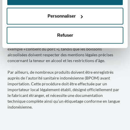
Étiquetage et exigences
complémentaires
Personnaliser
Tous les produits, Halal ou non, sont soumis à des règles
strictes d’étiquetage religieux. Les produits Halal doivent
Refuser
afficher le logo officiel Halal indonésien après certification. Les
produits Haram doivent comporter une mention explicite (par
exemple « contient du porc »), tandis que les boissons
alcoolisées doivent respecter des mentions légales précises
concernant la teneur en alcool et les restrictions d’âge.
Par ailleurs, de nombreux produits doivent être enregistrés
auprès de l’autorité sanitaire indonésienne (BPOM) avant
importation. Cette procédure doit être effectuée par un
importateur local légalement établi, désigné officiellement par
le fabricant étranger, et nécessite une documentation
technique complète ainsi qu’un étiquetage conforme en langue
indonésienne.