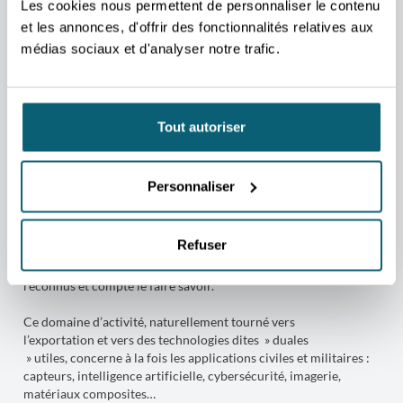
Les cookies nous permettent de personnaliser le contenu
et les annonces, d'offrir des fonctionnalités relatives aux
médias sociaux et d'analyser notre trafic.
Tout autoriser
Personnaliser
Focus secteur 'Défense'
Refuser
Le secteur de la défense sera le secteur prioritaire de l’année
2026. La Wallonie y réunit de grands acteurs innovants et
reconnus et compte le faire savoir.
Ce domaine d’activité, naturellement tourné vers
l’exportation et vers des technologies dites » duales
» utiles, concerne à la fois les applications civiles et militaires :
capteurs, intelligence artificielle, cybersécurité, imagerie,
matériaux composites…